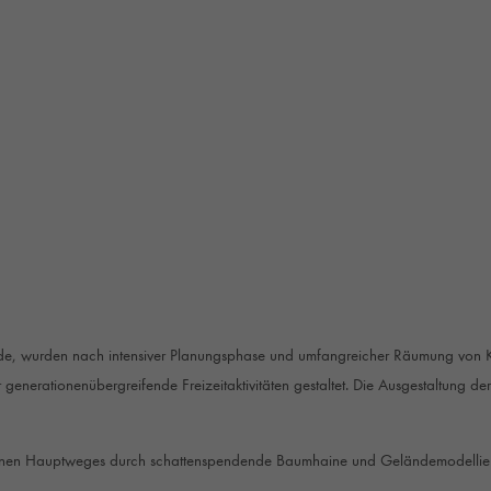
e, wurden nach intensiver Planungsphase und umfangreicher Räumung von Ka
r generationenübergreifende Freizeitaktivitäten gestaltet. Die Ausgestaltung d
denen Hauptweges durch schattenspendende Baumhaine und Geländemodellieru