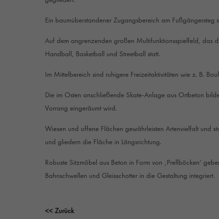
Ein baumüberstandener Zugangsbereich am Fußgängersteg im 
Auf dem angrenzenden großen Multifunktionsspielfeld, das den
Handball, Basketball und Streetball statt.
Im Mittelbereich sind ruhigere Freizeitaktivitäten wie z. B. 
Die im Osten anschließende Skate-Anlage aus Ortbeton bilde
Vorrang eingeräumt wird.
Wiesen und offene Flächen gewährleisten Artenvielfalt und s
und gliedern die Fläche in Längsrichtung.
Robuste Sitzmöbel aus Beton in Form von ‚Prellböcken‘ geb
Bahnschwellen und Gleisschotter in die Gestaltung integriert.
<< Zurück