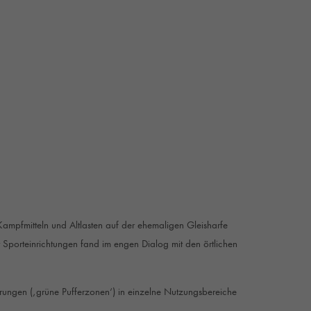
mpfmitteln und Altlasten auf der ehemaligen Gleisharfe
er Sporteinrichtungen fand im engen Dialog mit den örtlichen
ngen (‚grüne Pufferzonen‘) in einzelne Nutzungsbereiche