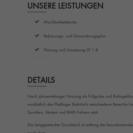
UNSERE LEISTUNGEN
Machbarkeitsstudie
Bebauungs- und Grünordnungsplan
Planung und Umsetzung LP 1-8
DETAILS
Nach jahrzentelanger Nutzung als Füllgrube und Bahngeländ
nordöstlich des Plattlinger Bahnhofs verschiedene Bereiche fü
Sportlern, Skatern und BMX-Fahrern statt.
Das langgestreckte Grundstück ist entlang des baumbestan
gegliedert: