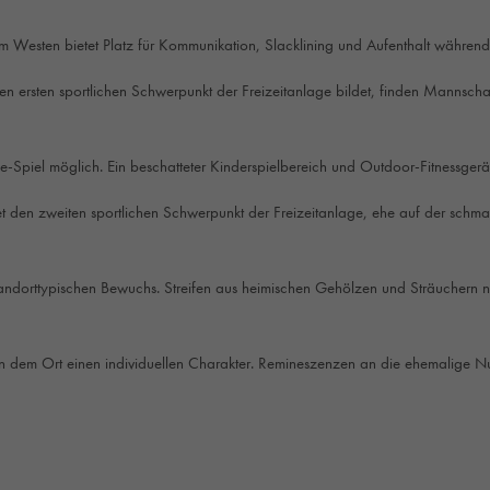
Westen bietet Platz für Kommunikation, Slacklining und Aufenthalt während
 ersten sportlichen Schwerpunkt der Freizeitanlage bildet, finden Mannschaf
Boule-Spiel möglich. Ein beschatteter Kinderspielbereich und Outdoor-Fitnessge
t den zweiten sportlichen Schwerpunkt der Freizeitanlage, ehe auf der sch
tandorttypischen Bewuchs. Streifen aus heimischen Gehölzen und Sträuchern n
en dem Ort einen individuellen Charakter. Remineszenzen an die ehemalige 