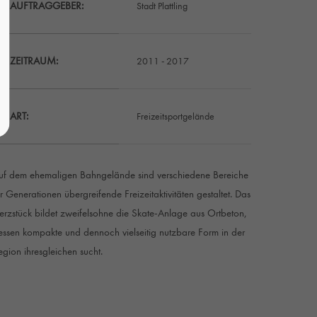
AUFTRAGGEBER:
Stadt Plattling
ZEITRAUM:
2011 - 2017
ART:
Freizeitsportgelände
uf dem ehemaligen Bahngelände sind verschiedene Bereiche
ür Generationen übergreifende Freizeitaktivitäten gestaltet. Das
erzstück bildet zweifelsohne die Skate-Anlage aus Ortbeton,
essen kompakte und dennoch vielseitig nutzbare Form in der
egion ihresgleichen sucht.