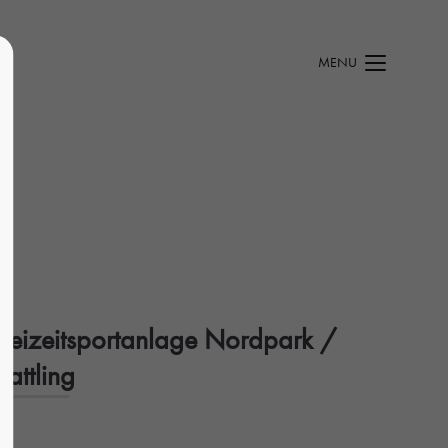
MENU
Freizeitsportanlage Nordpark /
lattling